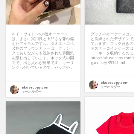
ルイ・ヴィトンの6連キーケース
グッチのキーケースは、
は、まさに実用性と上品さを兼ね備
と洗練されたデザインで
えたアイテムですね。ダミエ・エベ
ています。フック付きの
ヌ柄のブラウンカラーは、クラシッ
ァスナーコインケースは
クでありながらも洗練された雰囲気
ートキーを収納するのに
を醸し出しています。ホック式の開
https://akusecopy.com/
閉で、出し入れが簡単です。キーリ
gucci-key-9534.html
ングも付いているので、バッグや ...
akusecopy.com
キーホルダー
akusecopy.com
キーホルダー