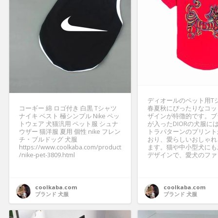
ディオールのペット用T
コーギー 綿 ロゴ付き 白黒 Tシャツ
春夏秋にぴったりなコッ
ナイキ ベスト 極シンプル Nike ペッ
ザインが特徴的です。ブ
トウェア 犬猫汎用 ペット服 シュナ
が入ったDIORの犬服に
ウザー 猫洋服 夏用 個性 nike フレン
トラパターンのプリント
チ・ブルドッグ 犬服
おり、愛らしいおしゃれ
https://www.coolkaba.com/product
ます。猫や中小型犬にも
/nike-pet-3809.html
デザインで、愛犬のファッシ
coolkaba.com
coolkaba.com
ブランド 犬服
ブランド 犬服