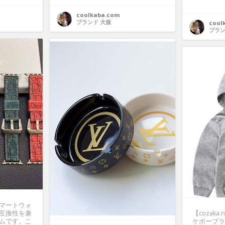
coolkaba.com
ブランド 犬服
cool
ブラン
マートウォ
互換性を兼
【cozak
ムです。こ
ケボーブラ