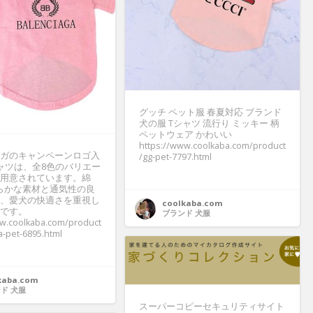
グッチ ペット服 春夏対応 ブランド
犬の服 Tシャツ 流行り ミッキー 柄
ペットウェア かわいい
https://www.coolkaba.com/product
ガのキャンペーンロゴ入
/gg-pet-7797.html
ャツは、全8色のバリエー
用意されています。綿
柔らかな素材と通気性の良
、愛犬の快適さを重視し
coolkaba.com
です。
ブランド 犬服
ww.coolkaba.com/product
a-pet-6895.html
kaba.com
ド 犬服
スーパーコピーセキュリティサイト