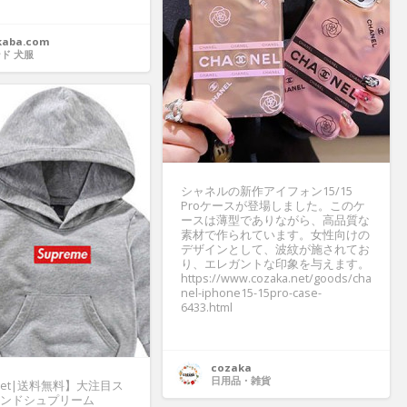
kaba.com
ド 犬服
シャネルの新作アイフォン15/15
Proケースが登場しました。このケ
ースは薄型でありながら、高品質な
素材で作られています。女性向けの
デザインとして、波紋が施されてお
り、エレガントな印象を与えます。
https://www.cozaka.net/goods/cha
nel-iphone15-15pro-case-
6433.html
cozaka
日用品・雑貨
a.net|送料無料】大注目ス
ンドシュプリーム