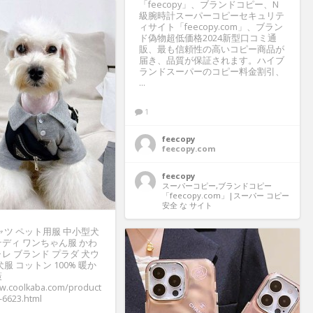
「feecopy」、ブランドコピー、N
級腕時計スーパーコピーセキュリテ
ィサイト「feecopy.com」、ブラン
ド偽物超低価格2024新型口コミ通
販、最も信頼性の高いコピー商品が
届き、品質が保証されます。ハイブ
ランドスーパーのコピー料金割引、
...
1
feecopy
feecopy.com
feecopy
スーパーコピー,ブランドコピー
「feecopy.com」|スーパー コピー 
安全 な サイト
Tシャツ ペット用服 中小型犬
テディ ワンちゃん服 かわ
ャレ ブランド プラダ 犬ウ
犬服 コットン 100% 暖か
策
ww.coolkaba.com/product
-6623.html