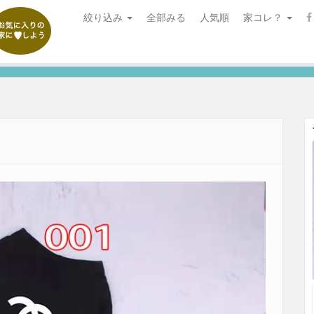
絞り込み
全部みる
人気順
家コレ？