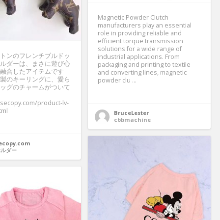
Magnetic Powder Clutch
manufacturers play an essential
role in providing reliable and
efficient torque transmission
solutions for a wide range of
トンのフレンチブルドッ
industrial applications. From
ルダーは、まさに遊び心
packaging and printing to textile
融合したアイテムです
and converting lines, magnetic
製のキーリングに、愛ら
powder clu ...
ッグのチャームがついて
usecopy.com/product-lv-
tml
BruceLester
cbbmachine
ecopy.com
ホルダー