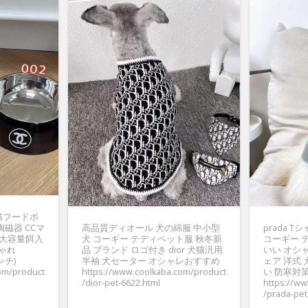
猫フードボ
陶磁器 CCマ
高品質ディオール 犬の綿服 中小型
prada 
l 大容量餌入
犬 コーギー テディペット服 秋冬新
コーギー 
しゃれ
品 ブランド ロゴ付き dior 犬猫汎用
いい オシ
ンチ)
半袖 犬セーター オシャレおすすめ
ェア 洋式 
om/product
https://www.coolkaba.com/product
い 防寒対
/dior-pet-6622.html
https://w
/prada-pet