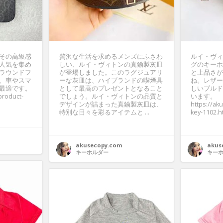
その高級感
贅沢な生活を求めるメンズにふさわ
ルイ・ヴィ
人気を集め
しい、ルイ・ヴィトンの真鍮製灰皿
グのキーホ
ラウンドフ
が登場しました。このラグジュアリ
と上品さが
、車やスマ
ーな灰皿は、ハイブランドの喫煙具
ね。レザー
最適です。
として最高のプレゼントとなること
しいブルド
product-
でしょう。ルイ・ヴィトンの品質と
います。
デザインが詰まった真鍮製灰皿は、
https://ak
特別な日々を彩るアイテムと ...
key-1102.h
akusecopy.com
akus
キーホルダー
キー