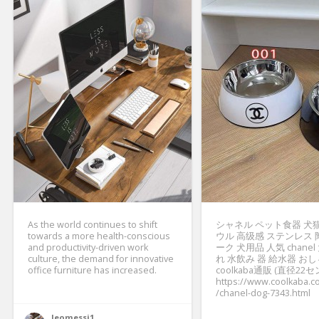
As the world continues to shift
シャネル ペット食器 犬
towards a more health-conscious
ウル 高级感 ステンレス 
and productivity-driven work
ーク 犬用品 人気 chane
culture, the demand for innovative
れ 水飲み 器 給水器 お
office furniture has increased.
coolkaba通販 (直径22セ
https://www.coolkaba.c
/chanel-dog-7343.html
leomessi1