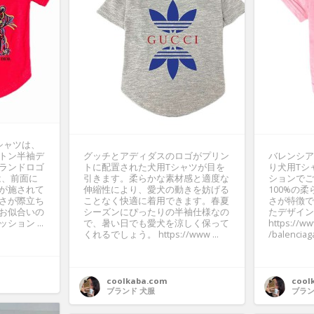
シャツは、
トン半袖デ
グッチとアディダスのロゴがプリン
バレンシア
ランドロゴ
トに配置された犬用Tシャツが目を
り犬用Tシ
は、前面に
引きます。柔らかな素材感と適度な
ションでご
が施されて
伸縮性により、愛犬の動きを妨げる
100%の
さが際立ち
ことなく快適に着用できます。春夏
さが特徴で
お似合いの
シーズンにぴったりの半袖仕様なの
たデザイン
ョン ...
で、暑い日でも愛犬を涼しく保って
https://w
くれるでしょう。 https://www ...
/balenciag
coolkaba.com
cool
ブランド 犬服
ブラン