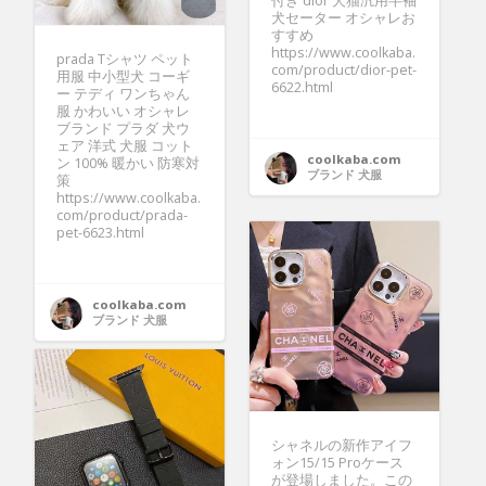
付き dior 犬猫汎用半袖
犬セーター オシャレお
すすめ
https://www.coolkaba.
prada Tシャツ ペット
com/product/dior-pet-
用服 中小型犬 コーギ
6622.html
ー テディ ワンちゃん
服 かわいい オシャレ
ブランド プラダ 犬ウ
ェア 洋式 犬服 コット
coolkaba.com
ン 100% 暖かい 防寒対
ブランド 犬服
策
https://www.coolkaba.
com/product/prada-
pet-6623.html
coolkaba.com
ブランド 犬服
シャネルの新作アイフ
ォン15/15 Proケース
が登場しました。この