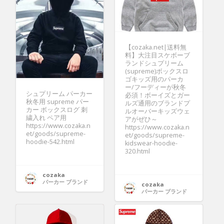
【cozaka.net|送料無
料】大注目スケボーブ
ランドシュプリーム
(supreme)ボックスロ
ゴキッズ用のパーカ
ー/フーディーが秋冬
シュプリーム パーカー
必須！ボーイズとガー
秋冬用 supreme パー
ルズ通用のブランドプ
カー ボックスログ 刺
ルオーバーキッズウェ
繍入れ ペア用
アがぜひ～
https://www.cozaka.n
https://www.cozaka.n
et/goods/supreme-
et/goods/supreme-
hoodie-542.html
kidswear-hoodie-
320.html
cozaka
パーカー ブランド
cozaka
パーカー ブランド