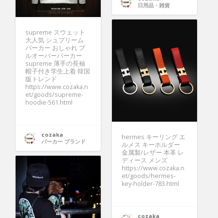
日用品・雑貨
supreme スウェット
大人気 シュプリーム
パーカー おしゃれ プ
ルオーバーパーカー
supreme 薄手の長袖
帽子付き学生上着 韓国
版トレンド
https://www.cozaka.n
et/goods/supreme-
hoodie-561.html
cozaka
hermes キーリング エ
パーカー ブランド
ルメス キーホルダー
金属製/レザー 本革 レ
ディース メンズ
https://www.cozaka.n
et/goods/hermes-
key-holder-783.html
cozaka