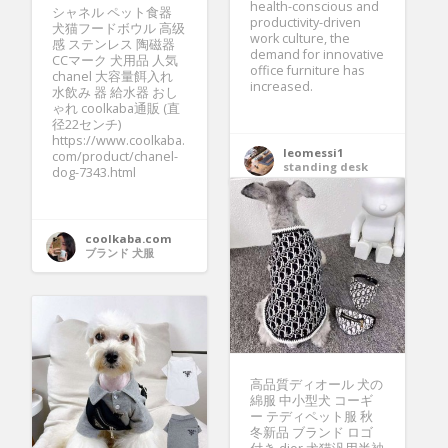
health-conscious and
シャネル ペット食器
productivity-driven
犬猫フードボウル 高级
work culture, the
感 ステンレス 陶磁器
demand for innovative
CCマーク 犬用品 人気
office furniture has
chanel 大容量餌入れ
increased.
水飲み 器 給水器 おし
ゃれ coolkaba通販 (直
径22センチ)
https://www.coolkaba.
leomessi1
com/product/chanel-
standing desk
dog-7343.html
coolkaba.com
ブランド 犬服
高品質ディオール 犬の
綿服 中小型犬 コーギ
ー テディペット服 秋
冬新品 ブランド ロゴ