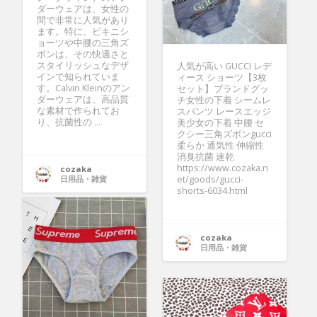
ダーウェアは、女性の
間で非常に人気があり
ます。特に、ビキニシ
ョーツや中腰の三角ズ
ボンは、その快適さと
スタイリッシュなデザ
人気が高い GUCCI レデ
インで知られていま
ィース ショーツ【3枚
す。Calvin Kleinのアン
セット】ブランドグッ
ダーウェアは、高品質
チ女性の下着 シームレ
な素材で作られてお
スパンツ レースエッジ
り、抗菌性の ...
美少女の下着 中腰 セ
クシー三角ズボンgucci
柔らか 通気性 伸縮性
消臭抗菌 速乾
https://www.cozaka.n
cozaka
日用品・雑貨
et/goods/gucci-
shorts-6034.html
cozaka
日用品・雑貨