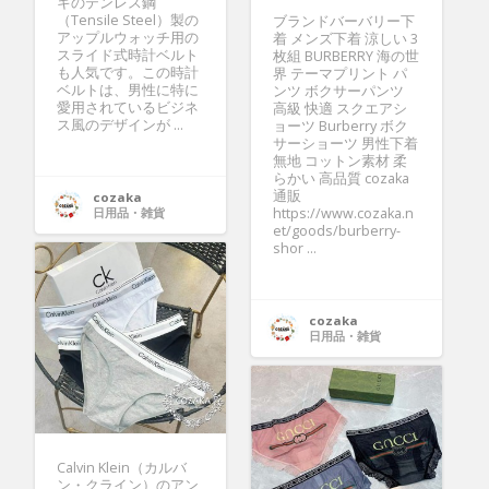
キのテンレス鋼
（Tensile Steel）製の
ブランドバーバリー下
アップルウォッチ用の
着 メンズ下着 涼しい 3
スライド式時計ベルト
枚組 BURBERRY 海の世
も人気です。この時計
界 テーマプリント パ
ベルトは、男性に特に
ンツ ボクサーパンツ
愛用されているビジネ
高級 快適 スクエアシ
ス風のデザインが ...
ョーツ Burberry ボク
サーショーツ 男性下着
無地 コットン素材 柔
らかい 高品質 cozaka
通販
cozaka
日用品・雑貨
https://www.cozaka.n
et/goods/burberry-
shor ...
cozaka
日用品・雑貨
Calvin Klein（カルバ
ン・クライン）のアン