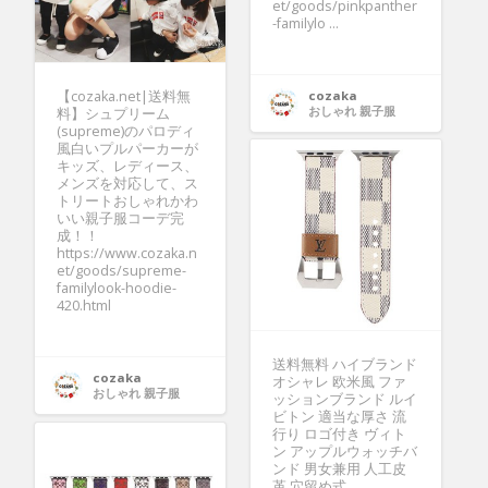
et/goods/pinkpanther
-familylo ...
【cozaka.net|送料無
cozaka
おしゃれ 親子服
料】シュプリーム
(supreme)のパロディ
風白いプルパーカーが
キッズ、レディース、
メンズを対応して、ス
トリートおしゃれかわ
いい親子服コーデ完
成！！
https://www.cozaka.n
et/goods/supreme-
familylook-hoodie-
420.html
送料無料 ハイブランド
cozaka
オシャレ 欧米風 ファ
おしゃれ 親子服
ッションブランド ルイ
ビトン 適当な厚さ 流
行り ロゴ付き ヴィト
ン アップルウォッチバ
ンド 男女兼用 人工皮
革 穴留め式