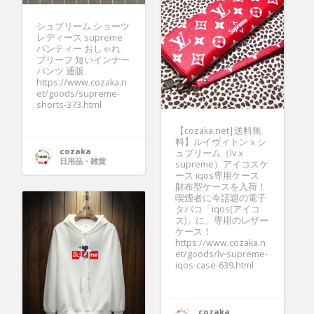
シュプリーム ショーツ
レディース supreme
パンティー おしゃれ
ブリーフ 短いインナー
パンツ 通販
https://www.cozaka.n
et/goods/supreme-
shorts-373.html
【cozaka.net|送料無
料】ルイヴィトンｘシ
cozaka
ュプリーム（lvｘ
日用品・雑貨
supreme）アイコスケ
ース iqos専用ケース
財布型ケースを入荷！
喫煙者に今話題の電子
タバコ「iqos(アイコ
ス)」に、専用のレザー
ケース！
https://www.cozaka.n
et/goods/lv-supreme-
iqos-case-639.html
cozaka