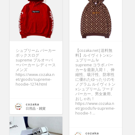
シュプリーム パーカー
【cozaka.net|送料無
ボックスログ
料】ルイヴィトンxシ
supreme プルオーバ
ュプリーム lv
ーパーカー レディース
supreme コラボ パー
メンズ
カーを最新入荷！、伸
https://www.cozaka.n
縮性、吸汗性、防寒性
et/goods/supreme-
に優れたゆったりのモ
hoodie-1274.html
ノグラム ルイヴィトン
xシュプリーム フード
パーカー、男女兼用、
おしゃれ！
https://www.cozaka.n
cozaka
et/goods/lv-supreme-
日用品・雑貨
hoodie-1 ...
cozaka