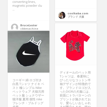
converting lines,
magnetic powder clu
...
coolkaba.com
ブランド 犬服
BruceLester
cbbmachine
ディオールのペット用
Tシャツは、春夏秋に
コーギー 綿 ロゴ付き
ぴったりなコットン半
白黒 Tシャツ ナイキ ベ
袖デザインが特徴的で
スト 極シンプル Nike
す。ブランドロゴが入
ペットウェア 犬猫汎用
ったDIORの犬服には、
ペット服 シュナウザー
前面にトラパターンの
猫洋服 夏用 個性 nike
プリントが施されてお
フレンチ・ブルドッグ
り、愛らしいおしゃれ
犬服
さが際立ちます。猫や