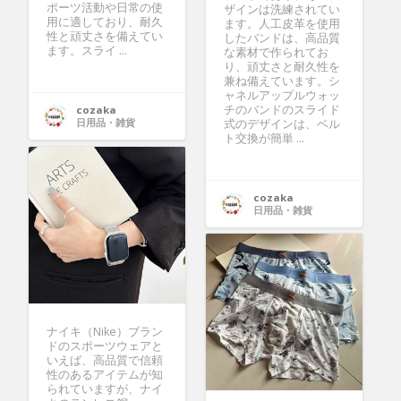
ポーツ活動や日常の使
ザインは洗練されてい
用に適しており、耐久
ます。人工皮革を使用
性と頑丈さを備えてい
したバンドは、高品質
ます。スライ ...
な素材で作られてお
り、頑丈さと耐久性を
兼ね備えています。シ
ャネルアップルウォッ
チのバンドのスライド
cozaka
日用品・雑貨
式のデザインは、ベル
ト交換が簡単 ...
cozaka
日用品・雑貨
ナイキ（Nike）ブラン
ドのスポーツウェアと
いえば、高品質で信頼
性のあるアイテムが知
られていますが、ナイ