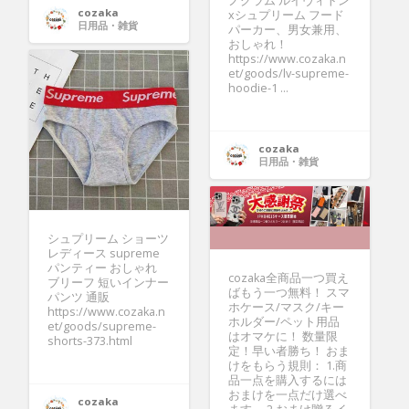
ノグラム ルイヴィトン
cozaka
xシュプリーム フード
日用品・雑貨
パーカー、男女兼用、
おしゃれ！
https://www.cozaka.n
et/goods/lv-supreme-
hoodie-1 ...
cozaka
日用品・雑貨
シュプリーム ショーツ
レディース supreme
パンティー おしゃれ
cozaka全商品一つ買え
ブリーフ 短いインナー
ばもう一つ無料！ スマ
パンツ 通販
ホケース/マスク/キー
https://www.cozaka.n
ホルダー/ペット用品
et/goods/supreme-
はオマケに！ 数量限
shorts-373.html
定！早い者勝ち！ おま
けをもらう規則： 1.商
品一点を購入するには
おまけを一点だけ選べ
cozaka