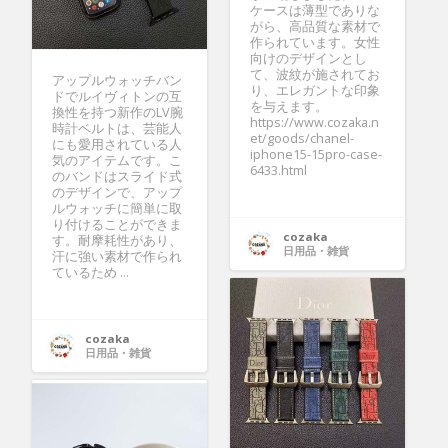
ケースは薄型でありな
がら、高品質な素材で
作られています。女性
向けのデザインとし
て、波紋が施されてお
アップルウォッチバン
り、エレガントな印象
ドでルイヴィトンの互
を与えます。
換性を持つ新作のLV腕
https://www.cozaka.n
時計ベルトは、芸能人
et/goods/chanel-
にも愛用されている人
iphone15-15pro-case-
気のアイテムです。こ
6433.html
のバンドはスライド式
のデザインで、アップ
ルウォッチに簡単に取
り付けることができま
cozaka
す。耐摩耗性があり、
日用品・雑貨
汗に強い素材で作られ
ているため ...
cozaka
日用品・雑貨