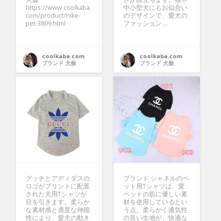
https://www.coolkaba.
中小型犬にもお似合い
com/product/nike-
のデザインで、愛犬の
pet-3809.html
ファッション ...
coolkaba.com
coolkaba.com
ブランド 犬服
ブランド 犬服
グッチとアディダスの
ブランド シャネルのペ
ロゴがプリントに配置
ット用Tシャツは、愛
された犬用Tシャツが
ペットの肌に優しい素
目を引きます。柔らか
材を使用しているとい
な素材感と適度な伸縮
う点。柔らかく通気性
性により、愛犬の動き
の良い生地が、快適な