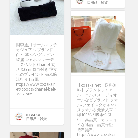
日用品・雑貨
四季通用 オールマッチ
カジュアル ブランド
白 牛革 シングルピン
綺麗 シャネル レーデ
ィスベルト Chanel 太
さ 3.0cm ロゴ付き 彼女
へのプレゼント 売れ筋
流行り Ins風
https://www.cozaka.n
【cozaka.net｜送料無
et/goods/chanel-belt-
料】ブランドシャネ
3582.html
ル、エルメス、ディオ
ールなどブランド タオ
ル/フェイスタオル/バ
スタオルを最新入荷！
綿100％の吸水性良
cozaka
日用品・雑貨
い、高品質、カッコイ
イな逸品、品質保証、
送料無料。
https://www.cozaka.n