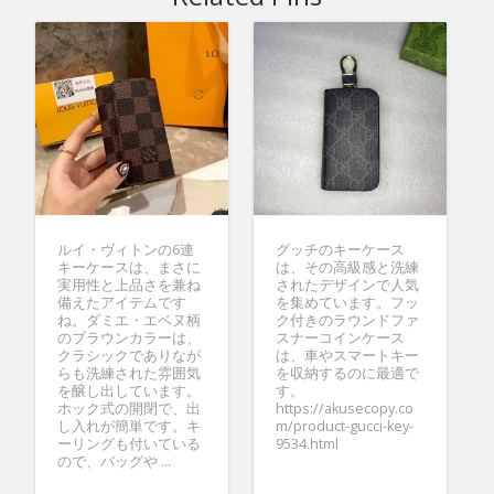
ルイ・ヴィトンの6連
グッチのキーケース
キーケースは、まさに
は、その高級感と洗練
実用性と上品さを兼ね
されたデザインで人気
備えたアイテムです
を集めています。フッ
ね。ダミエ・エベヌ柄
ク付きのラウンドファ
のブラウンカラーは、
スナーコインケース
クラシックでありなが
は、車やスマートキー
らも洗練された雰囲気
を収納するのに最適で
を醸し出しています。
す。
ホック式の開閉で、出
https://akusecopy.co
し入れが簡単です。キ
m/product-gucci-key-
ーリングも付いている
9534.html
ので、バッグや ...