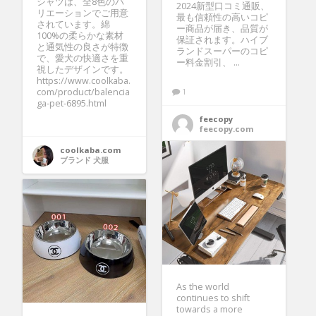
シャツは、全8色のバ
2024新型口コミ通販、
リエーションでご用意
最も信頼性の高いコピ
されています。綿
ー商品が届き、品質が
100%の柔らかな素材
保証されます。ハイブ
と通気性の良さが特徴
ランドスーパーのコピ
で、愛犬の快適さを重
ー料金割引、 ...
視したデザインです。
https://www.coolkaba.
com/product/balencia
1
ga-pet-6895.html
feecopy
feecopy.com
coolkaba.com
ブランド 犬服
As the world
continues to shift
towards a more