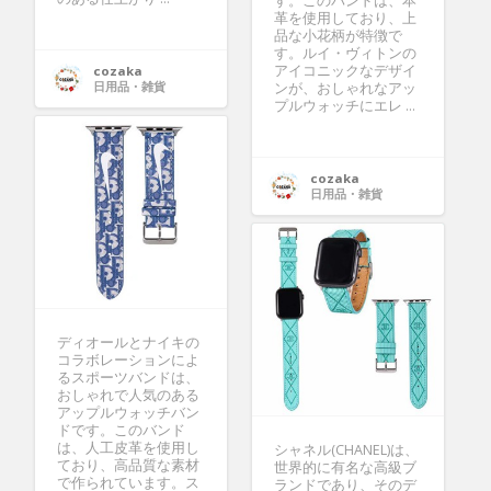
す。このバンドは、本
革を使用しており、上
品な小花柄が特徴で
す。ルイ・ヴィトンの
アイコニックなデザイ
cozaka
日用品・雑貨
ンが、おしゃれなアッ
プルウォッチにエレ ...
cozaka
日用品・雑貨
ディオールとナイキの
コラボレーションによ
るスポーツバンドは、
おしゃれで人気のある
アップルウォッチバン
ドです。このバンド
は、人工皮革を使用し
シャネル(CHANEL)は、
ており、高品質な素材
世界的に有名な高級ブ
で作られています。ス
ランドであり、そのデ