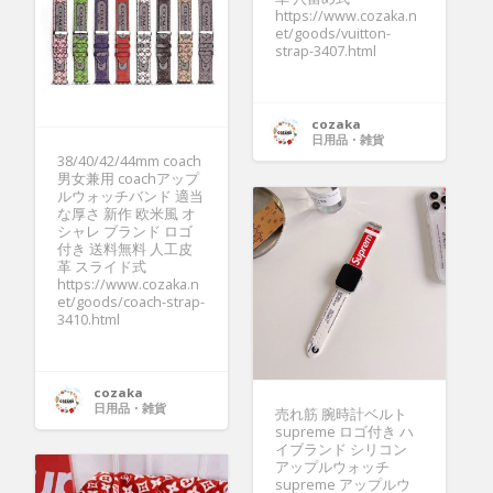
https://www.cozaka.n
et/goods/vuitton-
strap-3407.html
cozaka
日用品・雑貨
38/40/42/44mm coach
男女兼用 coachアップ
ルウォッチバンド 適当
な厚さ 新作 欧米風 オ
シャレ ブランド ロゴ
付き 送料無料 人工皮
革 スライド式
https://www.cozaka.n
et/goods/coach-strap-
3410.html
cozaka
日用品・雑貨
売れ筋 腕時計ベルト
supreme ロゴ付き ハ
イブランド シリコン
アップルウォッチ
supreme アップルウ