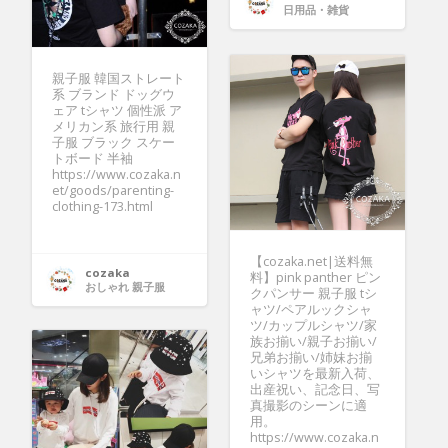
日用品・雑貨
親子服 韓国ストレート
系 ブランド ドッグウ
ェア tシャツ 個性派 ア
メリカン系 旅行用 親
子服 ブラック スケー
トボード 半袖
https://www.cozaka.n
et/goods/parenting-
clothing-173.html
【cozaka.net|送料無
cozaka
料】pink panther ピン
おしゃれ 親子服
クパンサー 親子服 tシ
ャツ/ペアルックシャ
ツ/カップルシャツ/家
族お揃い/親子お揃い/
兄弟お揃い/姉妹お揃
いシャツを最新入荷、
出産祝い、記念日、写
真撮影のシーンに適
用。
https://www.cozaka.n