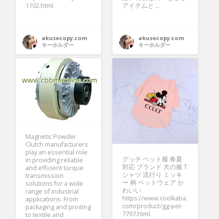
1102.html
アイテムと ...
akusecopy.com
akusecopy.com
キーホルダー
キーホルダー
Magnetic Powder
Clutch manufacturers
play an essential role
グッチ ペット服 春夏
in providing reliable
対応 ブランド 犬の服 T
and efficient torque
シャツ 流行り ミッキ
transmission
ー 柄 ペットウェア か
solutions for a wide
わいい
range of industrial
https://www.coolkaba.
applications. From
com/product/gg-pet-
packaging and printing
7797.html
to textile and