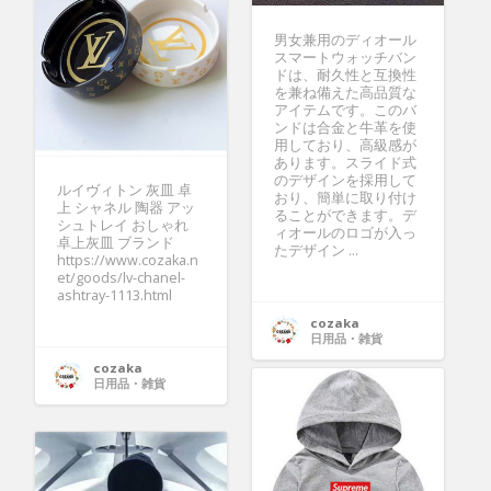
男女兼用のディオール
スマートウォッチバン
ドは、耐久性と互換性
を兼ね備えた高品質な
アイテムです。このバ
ンドは合金と牛革を使
用しており、高級感が
あります。スライド式
のデザインを採用して
ルイヴィトン 灰皿 卓
おり、簡単に取り付け
上 シャネル 陶器 アッ
ることができます。デ
シュトレイ おしゃれ
ィオールのロゴが入っ
卓上灰皿 ブランド
たデザイン ...
https://www.cozaka.n
et/goods/lv-chanel-
ashtray-1113.html
cozaka
日用品・雑貨
cozaka
日用品・雑貨