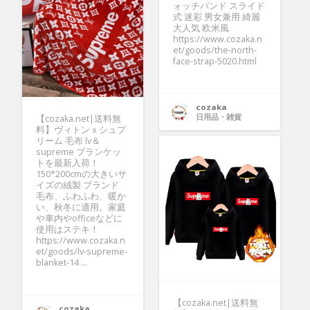
ォッチバンド スライド
式 迷彩 男女兼用 綺麗
大人気 欧米風
https://www.cozaka.n
et/goods/the-north-
face-strap-5020.html
cozaka
日用品・雑貨
【cozaka.net|送料無
料】ヴィトンｘシュプ
リーム 毛布 lv＆
supreme ブランケッ
トを最新入荷！
150*200cmの大きいサ
イズの絨製 ブランド
毛布、ふわふわ、暖か
い、秋冬に適用。家庭
や車内やofficeなどに
使用はステキ！
https://www.cozaka.n
et/goods/lv-supreme-
blanket-14 ...
【cozaka.net|送料無
cozaka