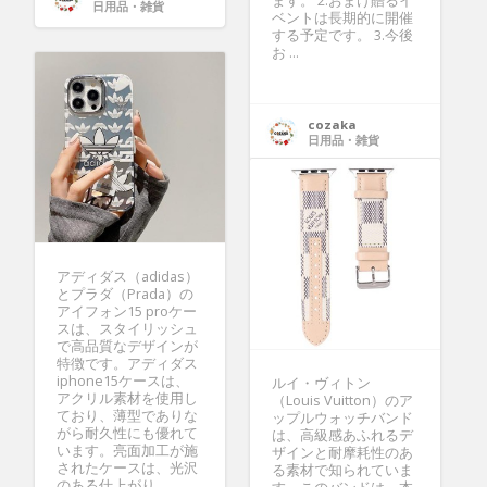
ます。 2.おまけ贈るイ
日用品・雑貨
ベントは長期的に開催
する予定です。 3.今後
お ...
cozaka
日用品・雑貨
アディダス（adidas）
とプラダ（Prada）の
アイフォン15 proケー
スは、スタイリッシュ
で高品質なデザインが
特徴です。アディダス
iphone15ケースは、
ルイ・ヴィトン
アクリル素材を使用し
（Louis Vuitton）のア
ており、薄型でありな
ップルウォッチバンド
がら耐久性にも優れて
は、高級感あふれるデ
います。亮面加工が施
ザインと耐摩耗性のあ
されたケースは、光沢
る素材で知られていま
のある仕上がり ...