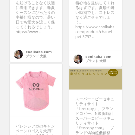
を妨げることなく快適
着心地を提供してくれ
に着用できます。春夏
るはずです。夏場の暑
シーズンにぴったりの
い時期でも、ストレス
半袖仕様なので、暑い
なく過ごせるでしょ
日でも愛犬を涼しく保
う。
ってくれるでしょう。
https://www.coolkaba.
https://www ...
com/product/chanel-
pet-3797 ...
coolkaba.com
ブランド 犬服
coolkaba.com
ブランド 犬服
スーパーコピーセキュ
リティサイト
「feecopy」、ブラン
ドコピー、N級腕時計
スーパーコピーセキュ
リティサイト
バレンシアガのキャン
「feecopy.com」、ブ
ペーンロゴ入り犬用T
ランド偽物超低価格