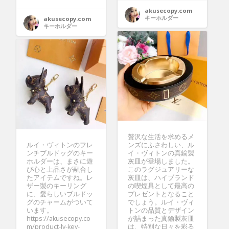
akusecopy.com
キーホルダー
akusecopy.com
キーホルダー
贅沢な生活を求めるメ
ルイ・ヴィトンのフレ
ンズにふさわしい、ル
ンチブルドッグのキー
イ・ヴィトンの真鍮製
ホルダーは、まさに遊
灰皿が登場しました。
び心と上品さが融合し
このラグジュアリーな
たアイテムですね。レ
灰皿は、ハイブランド
ザー製のキーリング
の喫煙具として最高の
に、愛らしいブルドッ
プレゼントとなること
グのチャームがついて
でしょう。ルイ・ヴィ
います。
トンの品質とデザイン
https://akusecopy.co
が詰まった真鍮製灰皿
m/product-lv-key-
は、特別な日々を彩る