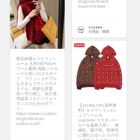
et/goods/brand-
towel-916.html
cozaka
日用品・雑貨
新品綺麗ルイビトンシ
ョール 大判180*65cm
ウール素材 両面ジャカ
ードの長いひげスカー
フ、ファッショナブル
な大きなブランドのス
タイル、絶妙な技量、
良い手の感じ、自己使
用超高コストパフォー
マンスのためのギフ
【cozaka.net|送料無
ト。
料】ルイヴィトンxシ
https://www.cozaka.n
ュプリーム lv
et/goods/louis-
supreme コラボ パー
vuitton-scarf ...
カーを最新入荷！、伸
縮性、吸汗性、防寒性
に優れたゆったりのモ