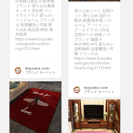
lv 色移り防止 lv 欧米風
ブランド 滑り止め素材
キッチン 売れ筋 ベッ
滑り止めシート 玄関マ
ドサイドラグ 柔らかい
ット 滑り止め 流行り
ベッドルーム フランネ
吸水 綺麗 欧米風 バス
ル 洗濯機洗い可能 滑
ルーム ア・ベイシン
り止め 高品質 純色 海
グ・エイプ ロゴ付き
外販売
玄関ホール 純色 ハイ
https://www.buyzaka.
ブランド 絨毯 A
com/goods/vuitton-
BATHING APE 柔らかい
rug-1253.html
送料無料 洗濯機洗い可
能 フランネル
https://www.buyzaka.
com/goods/chrome-
hearts-rug-2177.html
buyzaka.com
ブランド カーペット
buyzaka.com
ブランド カーペット