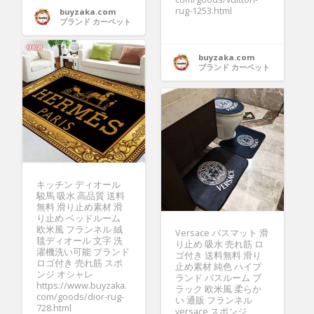
rug-1253.html
buyzaka.com
ブランド カーペット
buyzaka.com
ブランド カーペット
キッチン ディオール
駿馬 吸水 高品質 送料
無料 滑り止め素材 滑
り止め ベッドルーム
欧米風 フランネル 絨
Versace バスマット 滑
毯ディオール 文字 洗
り止め 吸水 売れ筋 ロ
濯機洗い可能 ブランド
ゴ付き 送料無料 滑り
ロゴ付き 売れ筋 スポ
止め素材 純色 ハイブ
ンジ オシャレ
ランド バスルーム ブ
https://www.buyzaka.
ラック 欧米風 柔らか
com/goods/dior-rug-
い 通販 フランネル
728.html
versace スポンジ