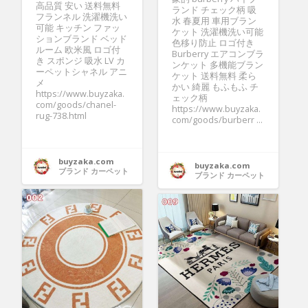
高品質 安い 送料無料
ランド チェック柄 吸
フランネル 洗濯機洗い
水 春夏用 車用ブラン
可能 キッチン ファッ
ケット 洗濯機洗い可能
ションブランド ベッド
色移り防止 ロゴ付き
ルーム 欧米風 ロゴ付
Burberry エアコンブラ
き スポンジ 吸水 LV カ
ンケット 多機能ブラン
ーペットシャネル アニ
ケット 送料無料 柔ら
メ
かい 綺麗 もふもふ チ
https://www.buyzaka.
ェック柄
com/goods/chanel-
https://www.buyzaka.
rug-738.html
com/goods/burberr ...
buyzaka.com
buyzaka.com
ブランド カーペット
ブランド カーペット