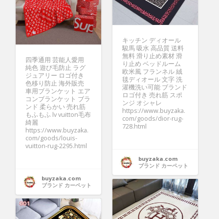
キッチン ディオール
駿馬 吸水 高品質 送料
無料 滑り止め素材 滑
四季通用 芸能人愛用
り止め ベッドルーム
純色 遊び毛防止 ラグ
欧米風 フランネル 絨
ジュアリー ロゴ付き
毯ディオール 文字 洗
色移り防止 海外販売
濯機洗い可能 ブランド
車用ブランケット エア
ロゴ付き 売れ筋 スポ
コンブランケット ブラ
ンジ オシャレ
ンド 柔らかい 売れ筋
https://www.buyzaka.
もふもふ lv vuitton毛布
com/goods/dior-rug-
綺麗
728.html
https://www.buyzaka.
com/goods/louis-
vuitton-rug-2295.html
buyzaka.com
ブランド カーペット
buyzaka.com
ブランド カーペット