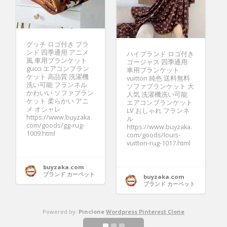
グッチ ロゴ付き ブラ
ンド 四季通用 アニメ
ハイブランド ロゴ付き
風 車用ブランケット
ゴージャス 四季通用
gucci エアコンブラン
車用ブランケット
ケット 高品質 洗濯機
vuitton 純色 送料無料
洗い可能 フランネル
ソファブランケット 大
かわいい ソファブラン
人気 洗濯機洗い可能
ケット 柔らかい アニ
エアコンブランケット
メ オシャレ
LV おしゃれ フランネ
https://www.buyzaka.
ル
com/goods/gg-rug-
https://www.buyzaka.
1009.html
com/goods/louis-
vuitton-rug-1017.html
buyzaka.com
ブランド カーペット
buyzaka.com
ブランド カーペット
Powered by:
Pinclone
Wordpress Pinterest Clone