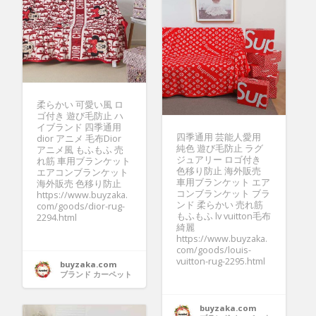
柔らかい 可愛い風 ロ
ゴ付き 遊び毛防止 ハ
イブランド 四季通用
四季通用 芸能人愛用
dior アニメ 毛布Dior
純色 遊び毛防止 ラグ
アニメ風 もふもふ 売
ジュアリー ロゴ付き
れ筋 車用ブランケット
色移り防止 海外販売
エアコンブランケット
車用ブランケット エア
海外販売 色移り防止
コンブランケット ブラ
https://www.buyzaka.
ンド 柔らかい 売れ筋
com/goods/dior-rug-
もふもふ lv vuitton毛布
2294.html
綺麗
https://www.buyzaka.
com/goods/louis-
vuitton-rug-2295.html
buyzaka.com
ブランド カーペット
buyzaka.com