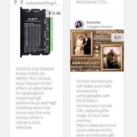
Resistance: 7.5o ...
Industrial Plug Factory
$72.86
blender
stepper motor
$25
Closed Loop Stepper
Driver 0-8.0A 24-
48VDC This Closed-
50 Year Anniversary
loop Stepper Driver
Gift Make your 50th
offers an alternative
anniversary
for applications
unforgettable with
requiring high
PICOONAL’s
performance and high
Anniversary Canvas
reliability when the
Gift, capturing the
servo was the only
magic of your love
choice, while it
journey.
remains cost-
https://www.picoonal.
effective.
com/collections/50-
year-anniversary-gift