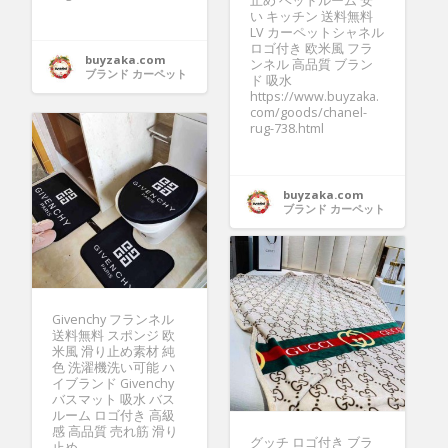
止め ベッドルーム 安
い キッチン 送料無料
LV カーペットシャネル
ロゴ付き 欧米風 フラ
buyzaka.com
ンネル 高品質 ブラン
ブランド カーペット
ド 吸水
https://www.buyzaka.
com/goods/chanel-
rug-738.html
buyzaka.com
ブランド カーペット
Givenchy フランネル
送料無料 スポンジ 欧
米風 滑り止め素材 純
色 洗濯機洗い可能 ハ
イブランド Givenchy
バスマット 吸水 バス
ルーム ロゴ付き 高級
感 高品質 売れ筋 滑り
グッチ ロゴ付き ブラ
止め