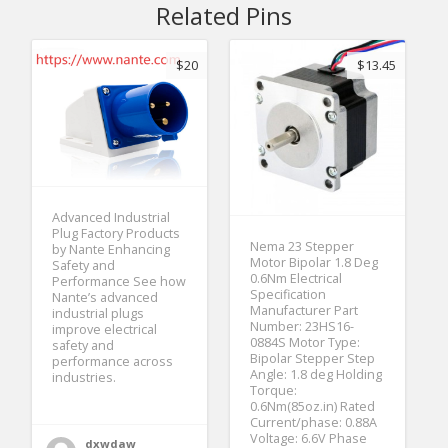
Related Pins
$20
$13.45
Advanced Industrial
Plug Factory Products
Nema 23 Stepper
by Nante Enhancing
Motor Bipolar 1.8 Deg
Safety and
0.6Nm Electrical
Performance See how
Specification
Nante’s advanced
Manufacturer Part
industrial plugs
Number: 23HS16-
improve electrical
0884S Motor Type:
safety and
Bipolar Stepper Step
performance across
Angle: 1.8 deg Holding
industries.
Torque:
0.6Nm(85oz.in) Rated
Current/phase: 0.88A
Voltage: 6.6V Phase
dxwdaw