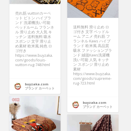
売れ筋 vuittonカーペ
ット ビトン ハイブラ
ンド 洗濯機洗い可能
送料無料 滑り止め ロ
ベッドルーム フランネ
ゴ付き 文字 ベッドル
ル 滑り止め 大人気 キ
ーム アニメ 売れ筋 フ
ッチン 送料無料 吸水
ランネル Kaws ハイブ
スポンジ 文字 滑り止
ランド 欧米風 高品質
め素材 欧米風 純色 ロ
吸水 ファッションブラ
ゴ付き
ンド 絨毯Kaws洗濯機
https://www.buyzaka.
洗い可能 人気 キッチ
com/goods/louis-
ン スポンジ 滑り止め
vuitton-rug-748.html
素材
https://www.buyzaka.
com/goods/supreme-
rug-723.html
buyzaka.com
ブランド カーペット
buyzaka.com
ブランド カーペット