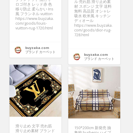
ル 売れ筋 滑り止め素
ロゴ付き レッド赤 色
材 スポンジ 文字 送料
移り防止 柔らかい Ins
無料 高品質 オシャレ
風 フランネル vuitton
吸水 欧米風 キッチン
https://www.buyzaka.
ディオール
com/goods/louis-
https://www.buyzaka.
vuitton-rug-1720.html
com/goods/dior-rug-
728.html
buyzaka.com
ブランド カーペット
buyzaka.com
ブランド カーペット
滑り止め 文字 売れ筋
150*200cm 新発売 抽
滑り止め素材 ブランド
象的 burberry ハイブ