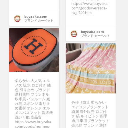
https://www.buyzaka.
com/goods/versace-
rug-749.html
buyzaka.com
ブランド カーペット
buyzaka.com
ブランド カーペット
柔らかい 大人気 エル
メス 吸水 ロゴ付き 純
色 滑り止め ブランド
送料無料 フランネル
欧米風 バスルーム 売
色移り防止 柔らかい
れ筋 スポンジ 滑り止
エアコンブランケット
め素材 オレンジ エル
綺麗 海外販売 ロゴ付
メスバスマット 洗濯機
き 縞 ルイビトン 四季
洗い可能 高品質
通用 車用ブランケット
https://www.buyzaka.
売れ筋 ブランド 遊び
com/goods/hermes-