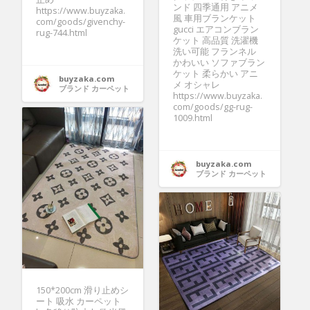
ンド 四季通用 アニメ
https://www.buyzaka.
風 車用ブランケット
com/goods/givenchy-
gucci エアコンブラン
rug-744.html
ケット 高品質 洗濯機
洗い可能 フランネル
かわいい ソファブラン
ケット 柔らかい アニ
buyzaka.com
メ オシャレ
ブランド カーペット
https://www.buyzaka.
com/goods/gg-rug-
1009.html
buyzaka.com
ブランド カーペット
150*200cm 滑り止めシ
ート 吸水 カーペット