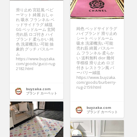
滑り止め 宮廷風 ベビ
ーマット 綺麗 おしゃ
れ 吸水 フランネル ベ
ッドサイドラグ 絨毯
純色 ベッドサイドラグ
GG ベッドルーム 玄関
ハイブランド 滑り止め
売れ筋 ロゴ付き ハイ
シート ベッドルーム
ブランド 柔らかい 純
吸水 洗濯機洗い可能
色 洗濯機洗い可能 抽
売れ筋 綺麗 バスルー
象的 グッチ バスルー
ム フランネル 柔らか
ム
い 送料無料 dior 幾何
https://www.buyzaka.
学模様 滑り止め ロゴ
com/goods/gucci-rug-
付き レストラン風 バ
2182.html
ーバリー絨毯
https://www.buyzaka.
com/goods/burberry-
rug-2159.html
buyzaka.com
ブランド カーペット
buyzaka.com
ブランド カーペット