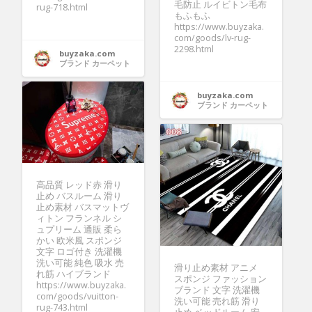
毛防止 ルイビトン毛布
rug-718.html
もふもふ
https://www.buyzaka.
com/goods/lv-rug-
2298.html
buyzaka.com
ブランド カーペット
buyzaka.com
ブランド カーペット
高品質 レッド赤 滑り
止め バスルーム 滑り
止め素材 バスマットヴ
ィトン フランネル シ
ュプリーム 通販 柔ら
かい 欧米風 スポンジ
文字 ロゴ付き 洗濯機
洗い可能 純色 吸水 売
滑り止め素材 アニメ
れ筋 ハイブランド
スポンジ ファッション
https://www.buyzaka.
ブランド 文字 洗濯機
com/goods/vuitton-
洗い可能 売れ筋 滑り
rug-743.html