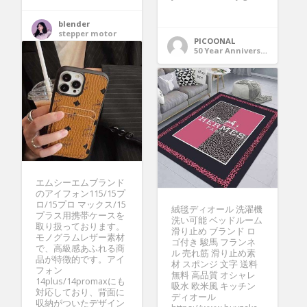
blender
stepper motor
PICOONAL
50 Year Anniversary Gift
エムシーエムブランド
のアイフォン115/15プ
ロ/15プロ マックス/15
絨毯ディオール 洗濯機
プラス用携帯ケースを
洗い可能 ベッドルーム
取り扱っております。
滑り止め ブランド ロ
モノグラムレザー素材
ゴ付き 駿馬 フランネ
で、高級感あふれる商
ル 売れ筋 滑り止め素
品が特徴的です。アイ
材 スポンジ 文字 送料
フォン
無料 高品質 オシャレ
14plus/14promaxにも
吸水 欧米風 キッチン
対応しており、背面に
ディオール
収納がついたデザイン