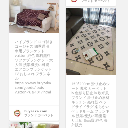
ブランド カーペット
ハイブランド ロゴ付き
ゴージャス 四季通用
車用ブランケット
vuitton 純色 送料無料
ソファブランケット 大
人気 洗濯機洗い可能
エアコンブランケット
LV おしゃれ フランネ
ル
https://www.buyzaka.
150*200cm 滑り止めシ
com/goods/louis-
ート 吸水 カーペット
vuitton-rug-1017.html
lv 色移り防止 lv 欧米風
ブランド 滑り止め素材
キッチン 売れ筋 ベッ
ドサイドラグ 柔らかい
buyzaka.com
ベッドルーム フランネ
ブランド カーペット
ル 洗濯機洗い可能 滑
り止め 高品質 純色 海
外販売