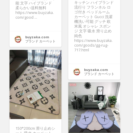
キッチン ハイブランド
能 文字 ハイブランド
流行り フランネル ロ
柔らかい送料無料
ゴ付き ベッドルーム
https://www.buyzaka.
カーペット Gucci 洗濯
com/good ...
機洗い可能 グッチ 欧
米風 オシャレ スポン
ジ 文字 吸水 滑り止め
純色
buyzaka.com
https://www.buyzaka.
ブランド カーペット
com/goods/gg-rug-
717.html
buyzaka.com
ブランド カーペット
150*200cm 滑り止めシ