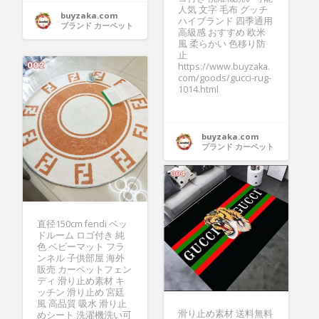
人気 文字 毛布 グッチ
buyzaka.com
ハイブランド 四季通用
ブランド カーペット
高級感 おすすめ 欧米
風 柔らかい 色移り防
止
https://www.buyzaka.
com/goods/gucci-rug-
1014.html
buyzaka.com
ブランド カーペット
直径150cm fendi ベッ
ドルーム ロゴ付き 純
色 ベビーマット フラ
ンネル 子供部屋 海外
販売 カーペットフェン
ディ 滑り止め素材 キ
ッチン 滑り止め 宮廷
風 高品質 吸水 滑り止
滑り止め素材 送料無料
めシート 洗濯機洗い可