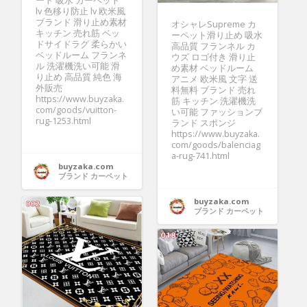
ート 吸水 カーペット
lv 色移り防止 lv 欧米風
ブランド 滑り止め素材
オシャレSupreme カ
キッチン 売れ筋 ベッ
ーペット滑り止め 吸水
ドサイドラグ 柔らかい
高品質 フランネル カ
ベッドルーム フランネ
ウズ ロゴ付き 滑り止
ル 洗濯機洗い可能 滑
め素材 ベッドルーム
り止め 高品質 純色 海
アニメ 欧米風 文字 送
外販売
料無料 ブランド 売れ
https://www.buyzaka.
筋 キッチン 洗濯機洗
com/goods/vuitton-
い可能 ファッションブ
rug-1253.html
ランド スポンジ
https://www.buyzaka.
com/goods/balenciag
a-rug-741.html
buyzaka.com
ブランド カーペット
buyzaka.com
ブランド カーペット