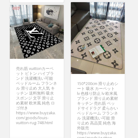
売れ筋 vuittonカーペ
ット ビトン ハイブラ
ンド 洗濯機洗い可能
ベッドルーム フランネ
150*200cm 滑り止めシ
ル 滑り止め 大人気 キ
ート 吸水 カーペット
ッチン 送料無料 吸水
lv 色移り防止 lv 欧米風
スポンジ 文字 滑り止
ブランド 滑り止め素材
め素材 欧米風 純色 ロ
キッチン 売れ筋 ベッ
ゴ付き
ドサイドラグ 柔らかい
https://www.buyzaka.
ベッドルーム フランネ
com/goods/louis-
ル 洗濯機洗い可能 滑
vuitton-rug-748.html
り止め 高品質 純色 海
外販売
https://www.buyzaka.
com/goods/vuitton-