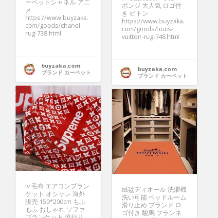
ーペットシャネル アニ
ポンジ 大人気 ロゴ付
メ
き ビトン
https://www.buyzaka.
https://www.buyzaka.
com/goods/chanel-
com/goods/louis-
rug-738.html
vuitton-rug-748.html
buyzaka.com
buyzaka.com
ブランド カーペット
ブランド カーペット
lv 毛布 エアコンブラン
絨毯ディオール 洗濯機
ケット オシャレ 海外
洗い可能 ベッドルーム
販売 150*200cm もふ
滑り止め ブランド ロ
もふ おしゃれ ソファ
ゴ付き 駿馬 フランネ
ブランケット 流行り