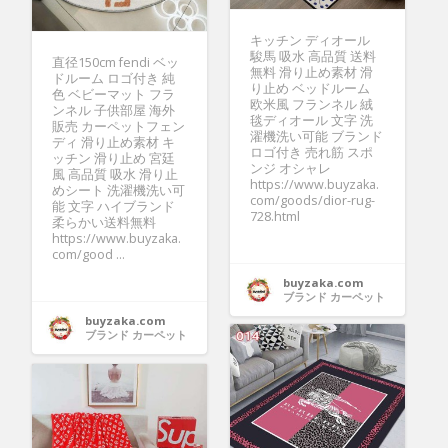
キッチン ディオール
駿馬 吸水 高品質 送料
直径150cm fendi ベッ
無料 滑り止め素材 滑
ドルーム ロゴ付き 純
り止め ベッドルーム
色 ベビーマット フラ
欧米風 フランネル 絨
ンネル 子供部屋 海外
毯ディオール 文字 洗
販売 カーペットフェン
濯機洗い可能 ブランド
ディ 滑り止め素材 キ
ロゴ付き 売れ筋 スポ
ッチン 滑り止め 宮廷
ンジ オシャレ
風 高品質 吸水 滑り止
https://www.buyzaka.
めシート 洗濯機洗い可
com/goods/dior-rug-
能 文字 ハイブランド
728.html
柔らかい送料無料
https://www.buyzaka.
com/good ...
buyzaka.com
ブランド カーペット
buyzaka.com
ブランド カーペット