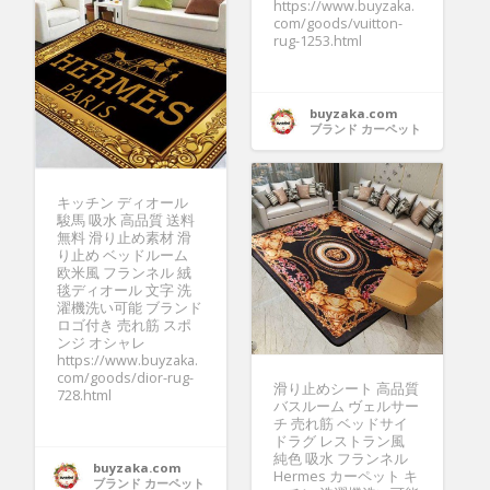
https://www.buyzaka.
com/goods/vuitton-
rug-1253.html
buyzaka.com
ブランド カーペット
キッチン ディオール
駿馬 吸水 高品質 送料
無料 滑り止め素材 滑
り止め ベッドルーム
欧米風 フランネル 絨
毯ディオール 文字 洗
濯機洗い可能 ブランド
ロゴ付き 売れ筋 スポ
ンジ オシャレ
https://www.buyzaka.
com/goods/dior-rug-
滑り止めシート 高品質
728.html
バスルーム ヴェルサー
チ 売れ筋 ベッドサイ
ドラグ レストラン風
純色 吸水 フランネル
buyzaka.com
Hermes カーペット キ
ブランド カーペット