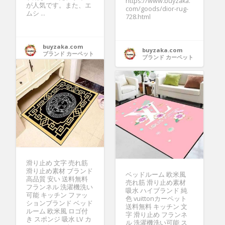
https://www.buyzaka.
が人気です。また、エ
com/goods/dior-rug-
ムシ ...
728.html
buyzaka.com
buyzaka.com
ブランド カーペット
ブランド カーペット
滑り止め 文字 売れ筋
滑り止め素材 ブランド
ベッドルーム 欧米風
高品質 安い 送料無料
売れ筋 滑り止め素材
フランネル 洗濯機洗い
吸水 ハイブランド 純
可能 キッチン ファッ
色 vuittonカーペット
ションブランド ベッド
送料無料 キッチン 文
ルーム 欧米風 ロゴ付
字 滑り止め フランネ
き スポンジ 吸水 LV カ
ル 洗濯機洗い可能 ス