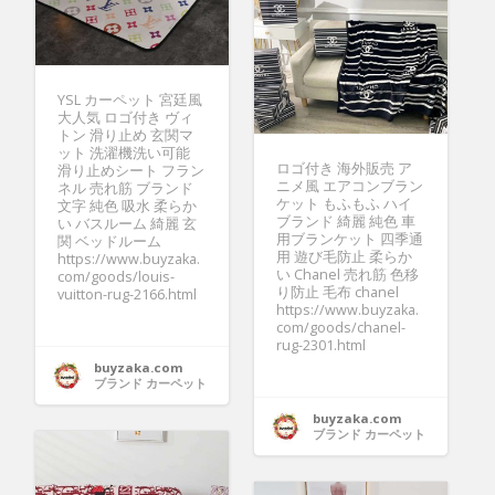
YSL カーペット 宮廷風
大人気 ロゴ付き ヴィ
トン 滑り止め 玄関マ
ット 洗濯機洗い可能
ロゴ付き 海外販売 ア
滑り止めシート フラン
ニメ風 エアコンブラン
ネル 売れ筋 ブランド
ケット もふもふ ハイ
文字 純色 吸水 柔らか
ブランド 綺麗 純色 車
い バスルーム 綺麗 玄
用ブランケット 四季通
関 ベッドルーム
用 遊び毛防止 柔らか
https://www.buyzaka.
い Chanel 売れ筋 色移
com/goods/louis-
り防止 毛布 chanel
vuitton-rug-2166.html
https://www.buyzaka.
com/goods/chanel-
rug-2301.html
buyzaka.com
ブランド カーペット
buyzaka.com
ブランド カーペット