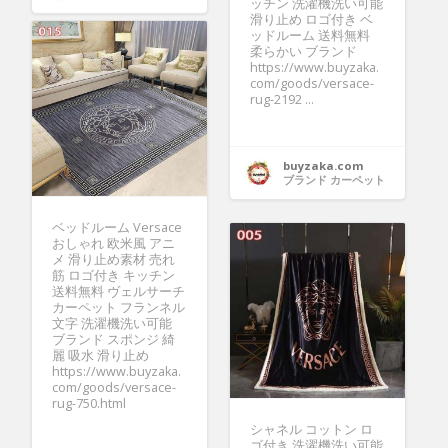
ッチン 洗濯機洗い可能
滑り止め ロゴ付き ベ
ッドルーム 送料無料
柔らかい ブランド
https://www.buyzaka.
com/goods/versace-
rug-2192 ...
buyzaka.com
ブランド カーペット
ベッドルーム Versace
おしゃれ 欧米風 アニ
メ 滑り止め素材 売れ
筋 ロゴ付き キッチン
送料無料 ヴェルサーチ
カーペット フランネル
文字 洗濯機洗い可能
ブランド スポンジ 綺
麗 吸水 滑り止め
https://www.buyzaka.
com/goods/versace-
rug-750.html
シャネル コットン ロ
ゴ付き 洗濯機洗い可能